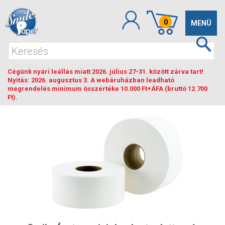
0
Toggle
MENÜ
navigation
Cégünk nyári leállás miatt 2026. július 27-31. között zárva tart!
Nyitás: 2026. augusztus 3. A webáruházban leadható
megrendelés minimum összértéke 10.000 Ft+ÁFA (bruttó 12.700
Ft).