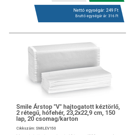
Nettó egységár:
249
Ft
Bruttó egységár ár:
316
Ft
Smile Árstop ''V'' hajtogatott kéztörlő,
2 rétegű, hófehér, 23,2x22,9 cm, 150
lap, 20 csomag/karton
Cikkszám: SMILEV150