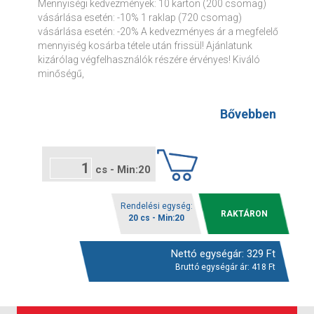
Mennyiségi kedvezmények: 10 karton (200 csomag)
vásárlása esetén: -10% 1 raklap (720 csomag)
vásárlása esetén: -20% A kedvezményes ár a megfelelő
mennyiség kosárba tétele után frissül! Ajánlatunk
kizárólag végfelhasználók részére érvényes! Kiváló
minőségű,
Bővebben
cs - Min:20
Rendelési egység:
RAKTÁRON
20 cs - Min:20
Nettó egységár:
329
Ft
Bruttó egységár ár:
418
Ft