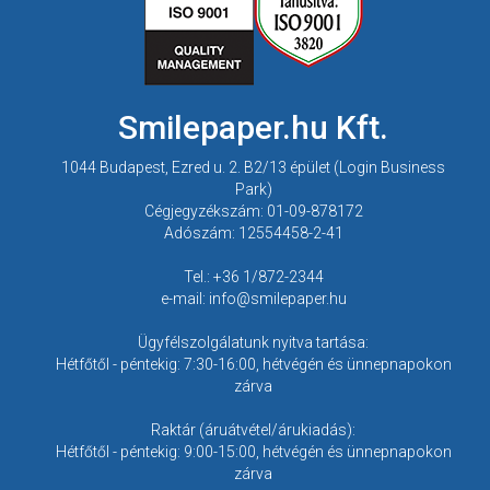
Smilepaper.hu Kft.
1044 Budapest, Ezred u. 2. B2/13 épület (Login Business
Park)
Cégjegyzékszám: 01-09-878172
Adószám: 12554458-2-41
Tel.: +36 1/872-2344
e-mail: info@smilepaper.hu
Ügyfélszolgálatunk nyitva tartása:
Hétfőtől - péntekig: 7:30-16:00, hétvégén és ünnepnapokon
zárva
Raktár (áruátvétel/árukiadás):
Hétfőtől - péntekig: 9:00-15:00, hétvégén és ünnepnapokon
zárva