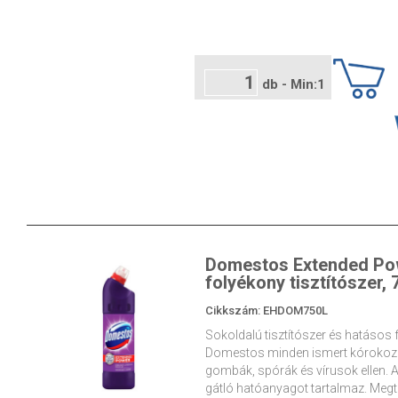
db - Min:1
Domestos Extended Pow
folyékony tisztítószer, 
Cikkszám: EHDOM750L
Sokoldalú tisztítószer és hatásos 
Domestos minden ismert kórokozóf
gombák, spórák és vírusok ellen.
gátló hatóanyagot tartalmaz. Megt