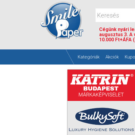
Cégünk nyári leá
augusztus 3. A
10.000 Ft+ÁFA (
Kategóriák
Akciók
Kupo