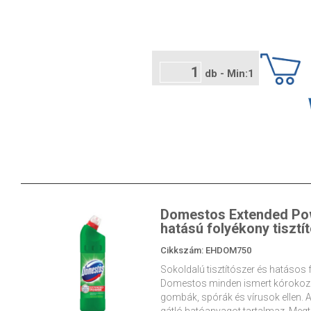
db - Min:1
Domestos Extended Powe
hatású folyékony tisztí
Cikkszám: EHDOM750
Sokoldalú tisztítószer és hatásos 
Domestos minden ismert kórokozóf
gombák, spórák és vírusok ellen.