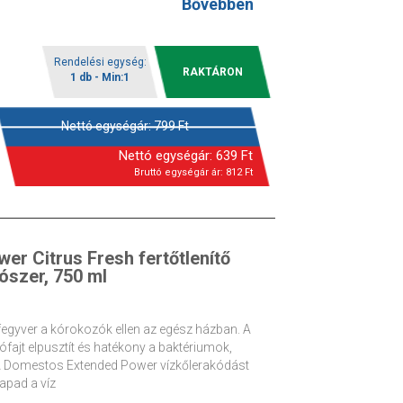
Bővebben
Rendelési egység:
RAKTÁRON
1 db - Min:1
Nettó egységár:
799
Ft
Nettó egységár:
639
Ft
Bruttó egységár ár:
812
Ft
r Citrus Fresh fertőtlenítő
tószer, 750 ml
fegyver a kórokozók ellen az egész házban. A
ajt elpusztít és hatékony a baktériumok,
 A Domestos Extended Power vízkőlerakódást
apad a víz