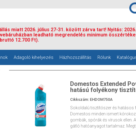
llás miatt 2026. július 27-31. között zárva tart! Nyitás: 2026
 webáruházban leadható megrendelés minimum összértéke
bruttó 12.700 Ft).
nok
Adagoló kihelyezés
Házhozszállítás
Rólunk
Katalógu
Domestos Extended Powe
hatású folyékony tisztí
Cikkszám: EHDOM750A
Sokoldalú tisztítószer és hatásos 
Domestos minden ismert kórokozóf
gombák, spórák és vírusok ellen.
gátló hatóanyagot tartalmaz. Megt