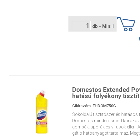
db - Min:1
Domestos Extended Powe
hatású folyékony tisztí
Cikkszám: EHDOM750C
Sokoldalú tisztítószer és hatásos 
Domestos minden ismert kórokozóf
gombák, spórák és vírusok ellen.
gátló hatóanyagot tartalmaz. Megt