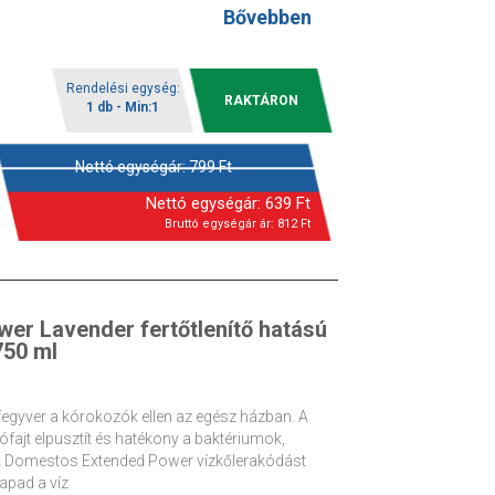
Bővebben
Rendelési egység:
RAKTÁRON
1 db - Min:1
Nettó egységár:
799
Ft
Nettó egységár:
639
Ft
Bruttó egységár ár:
812
Ft
er Lavender fertőtlenítő hatású
750 ml
fegyver a kórokozók ellen az egész házban. A
ajt elpusztít és hatékony a baktériumok,
 A Domestos Extended Power vízkőlerakódást
apad a víz