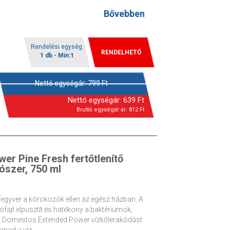
Bővebben
Rendelési egység:
RENDELHETŐ
1 db - Min:1
Nettó egységár:
799
Ft
Nettó egységár:
639
Ft
Bruttó egységár ár:
812
Ft
r Pine Fresh fertőtlenítő
tószer, 750 ml
fegyver a kórokozók ellen az egész házban. A
ajt elpusztít és hatékony a baktériumok,
 A Domestos Extended Power vízkőlerakódást