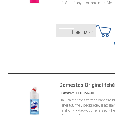
gátló hatóanyagot tartalmaz. Megt
db - Min:1
Domestos Original fehér
Cikkszám: EHDOM750F
Ha újra fehérré szeretné varázsoln
Fehérítőt, mely segítségével az el
hatékony > Ragyogó fehérség > Fert