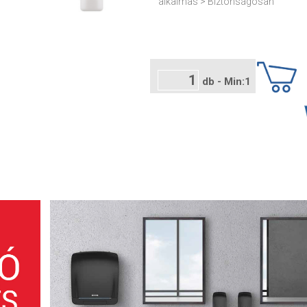
alkalmas > Biztonságosan
db - Min:1