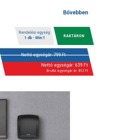
Bővebben
Rendelési egység:
RAKTÁRON
1 db - Min:1
Nettó egységár:
799
Ft
Nettó egységár:
639
Ft
Bruttó egységár ár:
812
Ft