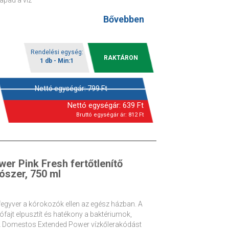
apad a víz
Bővebben
Rendelési egység:
RAKTÁRON
1 db - Min:1
Nettó egységár:
799
Ft
Nettó egységár:
639
Ft
Bruttó egységár ár:
812
Ft
r Pink Fresh fertőtlenítő
tószer, 750 ml
fegyver a kórokozók ellen az egész házban. A
ajt elpusztít és hatékony a baktériumok,
 A Domestos Extended Power vízkőlerakódást