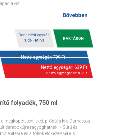
apad a víz
Bővebben
Rendelési egység:
RAKTÁRON
1 db - Min:1
Nettó egységár:
799
Ft
Nettó egységár:
639
Ft
Bruttó egységár ár:
812
Ft
ítő folyadék, 750 ml
i a megkopott textileket, próbálja ki a Domestos
avult darabokújra ragyoghatnak! > Sűrű és
őtlenítésre és a foltok előkezelésére is