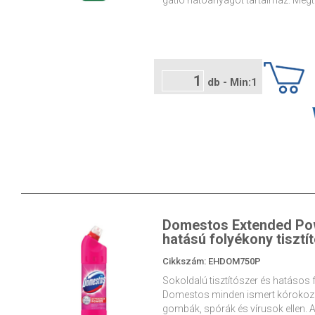
gátló hatóanyagot tartalmaz. Megt
db - Min:1
Domestos Extended Powe
hatású folyékony tisztí
Cikkszám: EHDOM750P
Sokoldalú tisztítószer és hatásos 
Domestos minden ismert kórokozóf
gombák, spórák és vírusok ellen.