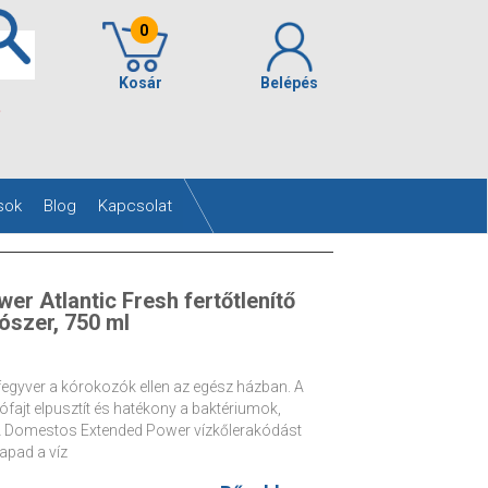
0
Kosár
Belépés
.
sok
Blog
Kapcsolat
r Atlantic Fresh fertőtlenítő
tószer, 750 ml
fegyver a kórokozók ellen az egész házban. A
ajt elpusztít és hatékony a baktériumok,
 A Domestos Extended Power vízkőlerakódást
apad a víz