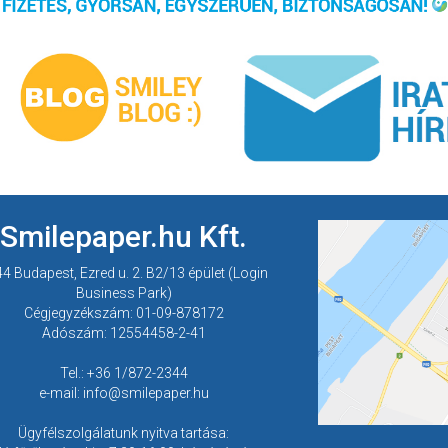
Smilepaper.hu Kft.
4 Budapest, Ezred u. 2. B2/13 épület (Login
Business Park)
Cégjegyzékszám: 01-09-878172
Adószám: 12554458-2-41
Tel.: +36 1/872-2344
e-mail: info@smilepaper.hu
Ügyfélszolgálatunk nyitva tartása: