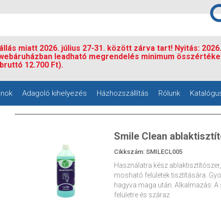
llás miatt 2026. július 27-31. között zárva tart! Nyitás: 2026
 webáruházban leadható megrendelés minimum összértéke
bruttó 12.700 Ft).
nok
Adagoló kihelyezés
Házhozszállítás
Rólunk
Katalógu
Smile Clean ablaktisztító
Cikkszám: SMILECL005
Használatra kész ablaktisztítószer,
mosható felületek tisztítására. G
hagyva maga után. Alkalmazás: A sz
felületre és száraz