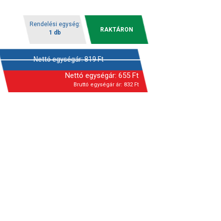
Rendelési egység:
RAKTÁRON
1 db
Nettó egységár:
819
Ft
Nettó egységár:
655
Ft
Bruttó egységár ár:
832
Ft