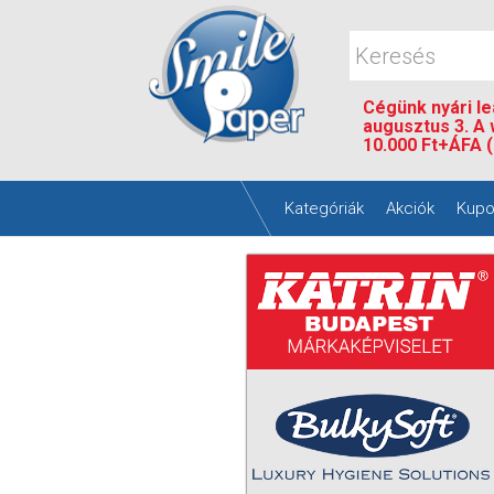
Cégünk nyári leá
augusztus 3. A
10.000 Ft+ÁFA (
Kategóriák
Akciók
Kupo