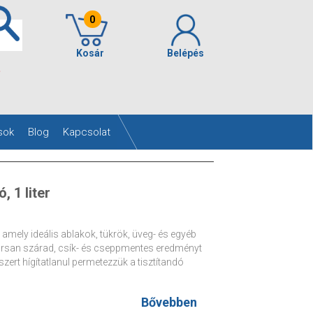
0
Kosár
Belépés
.
sok
Blog
Kapcsolat
, 1 liter
 amely ideális ablakok, tükrök, üveg- és egyéb
yorsan szárad, csík- és cseppmentes eredményt
ert hígítatlanul permetezzük a tisztítandó
Bővebben