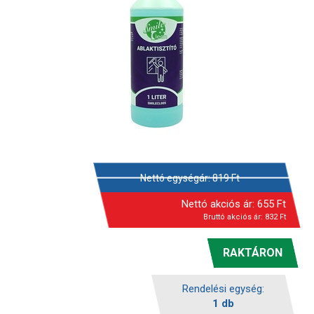
Nettó egységár:
819
Ft
Nettó akciós ár:
655
Ft
Bruttó akciós ár:
832
Ft
RAKTÁRON
Rendelési egység:
1 db