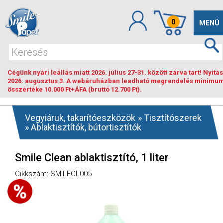
0
Toggle
MENÜ
navigat
Cégünk nyári leállás miatt 2026. július 27-31. között zárva tart! Nyitás
2026. augusztus 3. A webáruházban leadható megrendelés minimu
összértéke 10.000 Ft+ÁFA (bruttó 12.700 Ft).
Vegyiáruk, takarítóeszközök
»
Tisztítószerek
»
Ablaktisztítók, bútortisztítók
Smile Clean ablaktisztító, 1 liter
Cikkszám: SMILECL005