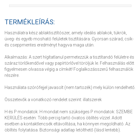
TERMÉKLEÍRÁS:
Használatra kész ablaktisztítószer, amely ideális ablakok, tükrök,
üveg- és egyéb mosható felületek tisztítására. Gyorsan szárad, csík-
és cseppmentes eredményt hagyva maga után.
Alkalmazás: A szert hígítatlanul permetezzük a tisztítandó felületre és
száraz törlőkendővel vagy papírtörlővel töröljük le. Felhasználás előtt
figyelmesen olvassa végig a címkét! Foglalkozásszerű felhasználók
részére.
Használata szórófejjel javasolt (nem tartozék) mely külön rendelhető.
Összetevők a vonatkozó rendelet szerint: illatszerek
H és P mondatok: H mondat nem szükséges P mondatok: SZEMBE
KERÜLÉS esetén: Több percig tartó óvatos öblítés vízzel. Adott
esetben a kontaktlencsék eltávolítása, ha könnyen megoldható. Az
öblítés folytatása. Biztonsági adatlap letölthető (lásd lentebb).