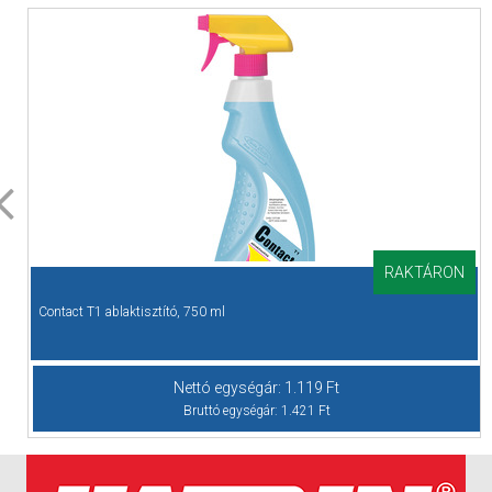
RAKTÁRON
Cikkszám: EHCLIN500
Contact T1 ablaktisztító, 750 ml
Nettó egységár:
1.119
Ft
Bruttó egységár:
1.421
Ft