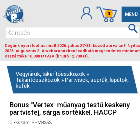
0
Toggle
MENÜ
navigat
Cégünk nyári leállás miatt 2026. július 27-31. között zárva tart! Nyitás
2026. augusztus 3. A webáruházban leadható megrendelés minimu
összértéke 10.000 Ft+ÁFA (bruttó 12.700 Ft).
Vegyiáruk, takarítóeszközök
»
Takarítóeszközök
»
Partvisok, seprűk, lapátok,
kefék
Bonus ''Vertex'' műanyag testű keskeny
partvisfej, sárga sörtékkel, HACCP
Cikkszám: PHMB393