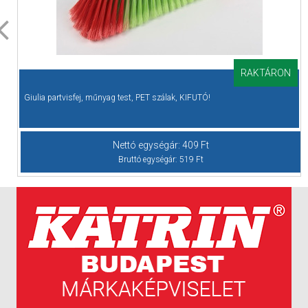
RAKTÁRON
Cikkszám: EHVIL002
Giulia partvisfej, műnyag test, PET szálak, KIFUTÓ!
Nettó egységár:
409
Ft
Bruttó egységár:
519
Ft