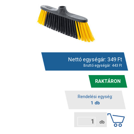
Nettó egységár:
349
Ft
Bruttó egységár:
443
Ft
RAKTÁRON
Rendelési egység:
1 db
db