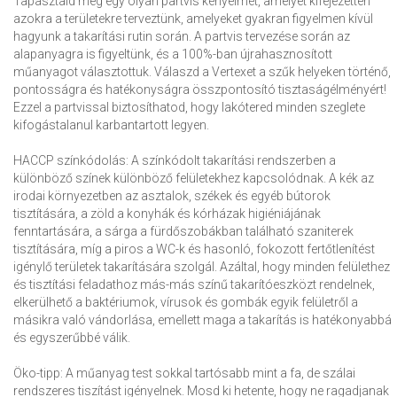
Tapasztald meg egy olyan partvis kényelmét, amelyet kifejezetten
azokra a területekre terveztünk, amelyeket gyakran figyelmen kívül
hagyunk a takarítási rutin során. A partvis tervezése során az
alapanyagra is figyeltünk, és a 100%-ban újrahasznosított
műanyagot választottuk. Válaszd a Vertexet a szűk helyeken történő,
pontosságra és hatékonyságra összpontosító tisztaságélményért!
Ezzel a partvissal biztosíthatod, hogy lakótered minden szeglete
kifogástalanul karbantartott legyen.
HACCP színkódolás: A színkódolt takarítási rendszerben a
különböző színek különböző felületekhez kapcsolódnak. A kék az
irodai környezetben az asztalok, székek és egyéb bútorok
tisztítására, a zöld a konyhák és kórházak higiéniájának
fenntartására, a sárga a fürdőszobákban található szaniterek
tisztítására, míg a piros a WC-k és hasonló, fokozott fertőtlenítést
igénylő területek takarítására szolgál. Azáltal, hogy minden felülethez
és tisztítási feladathoz más-más színű takarítóeszközt rendelnek,
elkerülhető a baktériumok, vírusok és gombák egyik felületről a
másikra való vándorlása, emellett maga a takarítás is hatékonyabbá
és egyszerűbbé válik.
Öko-tipp: A műanyag test sokkal tartósabb mint a fa, de szálai
rendszeres tiszítást igényelnek. Mosd ki hetente, hogy ne ragadjanak