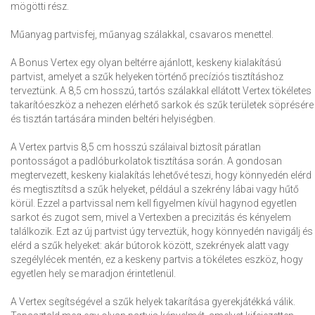
mögötti rész.
Műanyag partvisfej, műanyag szálakkal, csavaros menettel.
A Bonus Vertex egy olyan beltérre ajánlott, keskeny kialakítású
partvist, amelyet a szűk helyeken történő precíziós tisztításhoz
terveztünk. A 8,5 cm hosszú, tartós szálakkal ellátott Vertex tökéletes
takarítóeszköz a nehezen elérhető sarkok és szűk területek söprésére
és tisztán tartására minden beltéri helyiségben.
A Vertex partvis 8,5 cm hosszú szálaival biztosít páratlan
pontosságot a padlóburkolatok tisztítása során. A gondosan
megtervezett, keskeny kialakítás lehetővé teszi, hogy könnyedén elérd
és megtisztítsd a szűk helyeket, például a szekrény lábai vagy hűtő
körül. Ezzel a partvissal nem kell figyelmen kívül hagynod egyetlen
sarkot és zugot sem, mivel a Vertexben a precizitás és kényelem
találkozik. Ezt az új partvist úgy terveztük, hogy könnyedén navigálj és
elérd a szűk helyeket: akár bútorok között, szekrények alatt vagy
szegélylécek mentén, ez a keskeny partvis a tökéletes eszköz, hogy
egyetlen hely se maradjon érintetlenül.
A Vertex segítségével a szűk helyek takarítása gyerekjátékká válik.