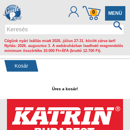
0
Toggle
MENÜ
navigation
Cégünk nyári leállás miatt 2026. július 27-31. között zárva tart!
Nyitás: 2026. augusztus 3. A webáruházban leadható megrendelés
minimum összértéke 10.000 Ft+ÁFA (bruttó 12.700 Ft).
Kosár
Üres a kosár!