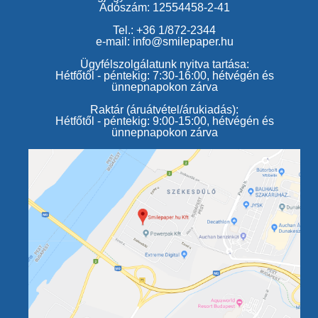
Adószám: 12554458-2-41
Tel.: +36 1/872-2344
e-mail: info@smilepaper.hu
Ügyfélszolgálatunk nyitva tartása:
Hétfőtől - péntekig: 7:30-16:00, hétvégén és
ünnepnapokon zárva
Raktár (áruátvétel/árukiadás):
Hétfőtől - péntekig: 9:00-15:00, hétvégén és
ünnepnapokon zárva