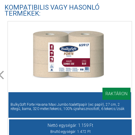
KOMPATIBILIS VAGY HASONLÓ
TERMÉKEK:
RAKTÁRON
Cikkszám: 65500
BulkySoft Forte Havana Maxi Jumbo toalettpapír (wc papír), 27 cm, 2
rétegű, barna, 320 méter/tekercs, 100% újrahasznosított, 6 tekercs/zsák
Nettó egységár:
1.159
Ft
Bruttó egységár:
1.472
Ft