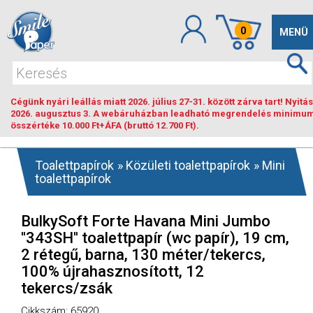
0
Toggle
MENÜ
navigat
Cégünk nyári leállás miatt 2026. július 27-31. között zárva tart! Nyitás
2026. augusztus 3. A webáruházban leadható megrendelés minimu
összértéke 10.000 Ft+ÁFA (bruttó 12.700 Ft).
Toalettpapírok
»
Közületi toalettpapírok
»
Mini
toalettpapírok
BulkySoft Forte Havana Mini Jumbo
''343SH'' toalettpapír (wc papír), 19 cm,
2 rétegű, barna, 130 méter/tekercs,
100% újrahasznosított, 12
tekercs/zsák
Cikkszám: 65920