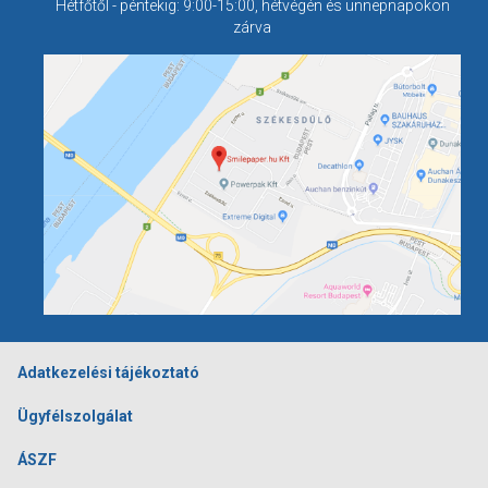
Hétfőtől - péntekig: 9:00-15:00, hétvégén és ünnepnapokon
zárva
Adatkezelési tájékoztató
Ügyfélszolgálat
ÁSZF