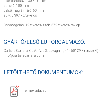
tekercshossz: 130,34 méter
átmérő: 180 mm
belső mag átmérő: 60 mm
súly: 0,397 kg/tekercs
Csomagolás: 12 tekercs/zsák, 672 tekercs/raklap.
GYÁRTÓ/ELSŐ EU FORGALMAZÓ:
Cartiere Carrara S.p.A. - V.le S. Lavagnini, 41 - 50129 Firenze (FI) -
info@cartierecarrara.com
LETÖLTHETŐ DOKUMENTUMOK:
Termék adatlap