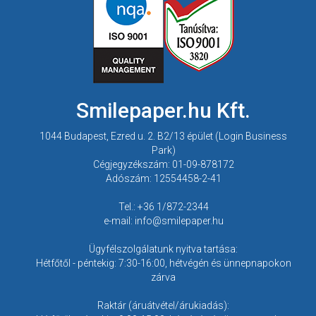
Smilepaper.hu Kft.
1044 Budapest, Ezred u. 2. B2/13 épület (Login Business
Park)
Cégjegyzékszám: 01-09-878172
Adószám: 12554458-2-41
Tel.: +36 1/872-2344
e-mail: info@smilepaper.hu
Ügyfélszolgálatunk nyitva tartása:
Hétfőtől - péntekig: 7:30-16:00, hétvégén és ünnepnapokon
zárva
Raktár (áruátvétel/árukiadás):