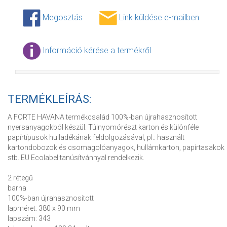
Megosztás
Link küldése e-mailben
Információ kérése a termékről
TERMÉKLEÍRÁS:
A FORTE HAVANA termékcsalád 100%-ban újrahasznosított
nyersanyagokból készül. Túlnyomórészt karton és különféle
papírtípusok hulladékának feldolgozásával, pl.: használt
kartondobozok és csomagolóanyagok, hullámkarton, papírtasakok
stb. EU Ecolabel tanúsítvánnyal rendelkezik.
2 rétegű
barna
100%-ban újrahasznosított
lapméret: 380 x 90 mm
lapszám: 343