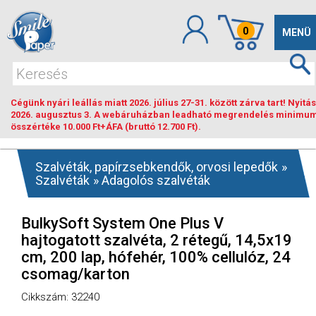
0
Toggle
MENÜ
navigat
Cégünk nyári leállás miatt 2026. július 27-31. között zárva tart! Nyitás
2026. augusztus 3. A webáruházban leadható megrendelés minimu
összértéke 10.000 Ft+ÁFA (bruttó 12.700 Ft).
Szalvéták, papírzsebkendők, orvosi lepedők
»
Szalvéták
»
Adagolós szalvéták
BulkySoft System One Plus V
hajtogatott szalvéta, 2 rétegű, 14,5x19
cm, 200 lap, hófehér, 100% cellulóz, 24
csomag/karton
Cikkszám: 32240