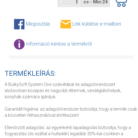
cs - Min:24
Megosztás
Link küldése e-mailben
Információ kérése a termékről
TERMÉKLEÍRÁS:
A BulkySoft System One szalvétákat és adagolórendszert
elsősorban közepes és nagyobb éttermek, vendéglátóhelyek,
konyhák számára ajánljuk.
Garantált higiénia: az adagolórendszer biztosítja, hogy a termék csak
a közvetlen felhasználóval érintkezzen!
Ellenőrzött adagolás: az egyenkénti lapadagolás biztosítja, hogy a
fogyasztás (és ezáltal a hulladék) legalább 30%-kal csökken a