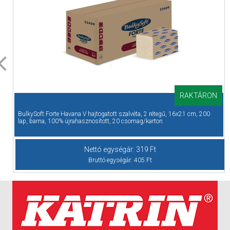
RAKTÁRON
BulkySoft Forte Havana V hajtogatott szalvéta, 2 rétegű, 16x21 cm, 200
lap, barna, 100% újrahasznosított, 20 csomag/karton
Nettó egységár:
319
Ft
Bruttó egységár:
405
Ft