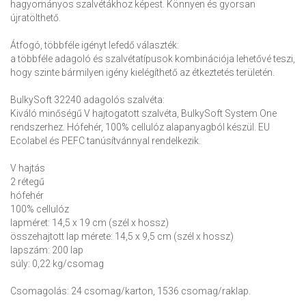
hagyományos szalvétákhoz képest. Könnyen és gyorsan
újratölthető.
Átfogó, többféle igényt lefedő választék:
a többféle adagoló és szalvétatípusok kombinációja lehetővé teszi,
hogy szinte bármilyen igény kielégíthető az étkeztetés területén.
BulkySoft 32240 adagolós szalvéta:
Kiváló minőségű V hajtogatott szalvéta, BulkySoft System One
rendszerhez. Hófehér, 100% cellulóz alapanyagból készül. EU
Ecolabel és PEFC tanúsítvánnyal rendelkezik.
V hajtás
2 rétegű
hófehér
100% cellulóz
lapméret: 14,5 x 19 cm (szél x hossz)
összehajtott lap mérete: 14,5 x 9,5 cm (szél x hossz)
lapszám: 200 lap
súly: 0,22 kg/csomag
Csomagolás: 24 csomag/karton, 1536 csomag/raklap.