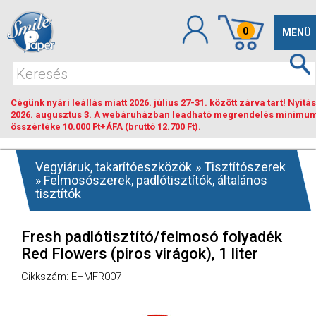
0
Toggle
MENÜ
navigat
Cégünk nyári leállás miatt 2026. július 27-31. között zárva tart! Nyitás
2026. augusztus 3. A webáruházban leadható megrendelés minimu
összértéke 10.000 Ft+ÁFA (bruttó 12.700 Ft).
Vegyiáruk, takarítóeszközök
»
Tisztítószerek
»
Felmosószerek, padlótisztítók, általános
tisztítók
Fresh padlótisztító/felmosó folyadék
Red Flowers (piros virágok), 1 liter
Cikkszám: EHMFR007