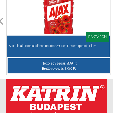
RAKTÁRON
Ajax Floral Fiesta általános tisztítószer, Red Flowers (piros), 1 liter
Nettó egységár:
839
Ft
Bruttó egységár:
1.066
Ft