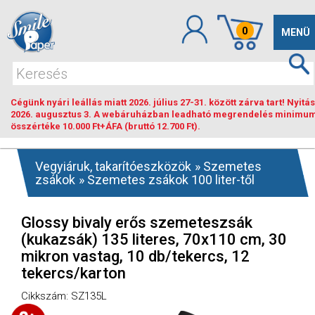
0
Toggle
MENÜ
navigat
Cégünk nyári leállás miatt 2026. július 27-31. között zárva tart! Nyitás
2026. augusztus 3. A webáruházban leadható megrendelés minimu
összértéke 10.000 Ft+ÁFA (bruttó 12.700 Ft).
Vegyiáruk, takarítóeszközök
»
Szemetes
zsákok
»
Szemetes zsákok 100 liter-től
Glossy bivaly erős szemeteszsák
(kukazsák) 135 literes, 70x110 cm, 30
mikron vastag, 10 db/tekercs, 12
tekercs/karton
Cikkszám: SZ135L