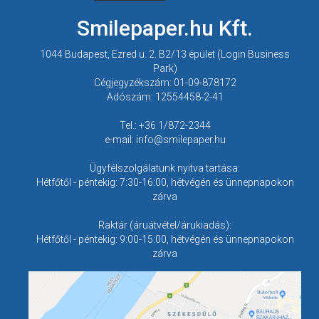
Smilepaper.hu Kft.
1044 Budapest, Ezred u. 2. B2/13 épület (Login Business
Park)
Cégjegyzékszám: 01-09-878172
Adószám: 12554458-2-41
Tel.: +36 1/872-2344
e-mail: info@smilepaper.hu
Ügyfélszolgálatunk nyitva tartása:
Hétfőtől - péntekig: 7:30-16:00, hétvégén és ünnepnapokon
zárva
Raktár (áruátvétel/árukiadás):
Hétfőtől - péntekig: 9:00-15:00, hétvégén és ünnepnapokon
zárva