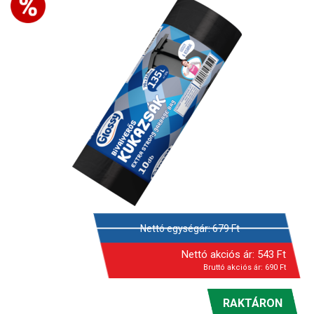
Nettó egységár:
679
Ft
Nettó akciós ár:
543
Ft
Bruttó akciós ár:
690
Ft
RAKTÁRON