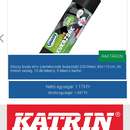
RAKTÁRON
Glossy bivaly erős szemeteszsák (kukazsák) 200 literes, 85x110 cm, 45
mikron vastag, 10 db/tekercs, 9 tekercs/karton
Nettó egységár:
1.179
Ft
Bruttó egységár:
1.497
Ft