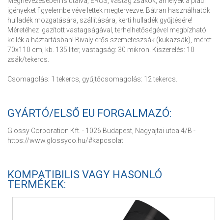
Megnevezésében is utalva, ERŐS, vastag zsákok, amelyek a piaci
igényeket figyelembe véve lettek megtervezve. Bátran használhatók
hulladék mozgatására, szállítására, kerti hulladék gyűjtésére!
Méretéhez igazított vastagságával, terhelhetőségével megbízható
kellék a háztartásban! Bivaly erős szemeteszsák (kukazsák), méret:
70x110 cm, kb. 135 liter, vastagság: 30 mikron. Kiszerelés: 10
zsák/tekercs.
Csomagolás: 1 tekercs, gyűjtőcsomagolás: 12 tekercs.
GYÁRTÓ/ELSŐ EU FORGALMAZÓ:
Glossy Corporation Kft. - 1026 Budapest, Nagyajtai utca 4/B -
https://www.glossyco.hu/#kapcsolat
KOMPATIBILIS VAGY HASONLÓ
TERMÉKEK: