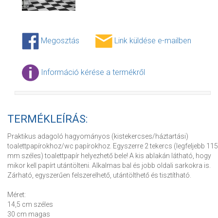
Megosztás
Link küldése e-mailben
Információ kérése a termékről
TERMÉKLEÍRÁS:
Praktikus adagoló hagyományos (kistekercses/háztartási)
toalettpapírokhoz/wc papírokhoz. Egyszerre 2 tekercs (legfeljebb 115
mm széles) toalettpapír helyezhető bele! A kis ablakán látható, hogy
mikor kell papírt utántölteni. Alkalmas bal és jobb oldali sarkokra is.
Zárható, egyszerűen felszerelhető, utántölthető és tisztítható.
Méret:
14,5 cm széles
30 cm magas