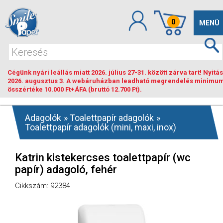
0
Toggle
MENÜ
navigat
Cégünk nyári leállás miatt 2026. július 27-31. között zárva tart! Nyitás
2026. augusztus 3. A webáruházban leadható megrendelés minimu
összértéke 10.000 Ft+ÁFA (bruttó 12.700 Ft).
Adagolók
»
Toalettpapír adagolók
»
Toalettpapír adagolók (mini, maxi, inox)
Katrin kistekercses toalettpapír (wc
papír) adagoló, fehér
Cikkszám: 92384