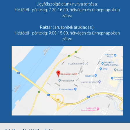
Ügyfélszolgálatunk nyitva tartása:
Hétfőtől - péntekig: 7:30-16:00, hétvégén és ünnepnapokon
zárva
Raktár (áruátvétel/árukiadás):
Hétfőtől - péntekig: 9:00-15:00, hétvégén és ünnepnapokon
zárva