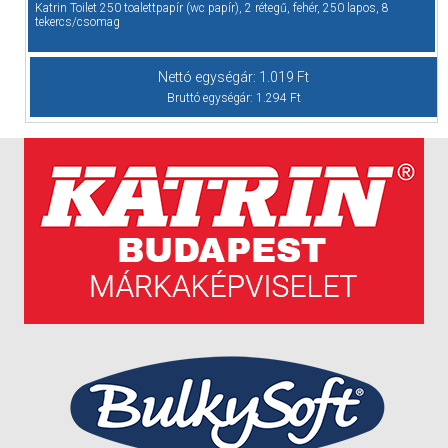
Katrin Toilet 250 toalettpapír (wc papír), 2 rétegű, fehér, 250 lapos, 8
tekercs/csomag
Nettó egységár:
1.019
Ft
Bruttó egységár:
1.294
Ft