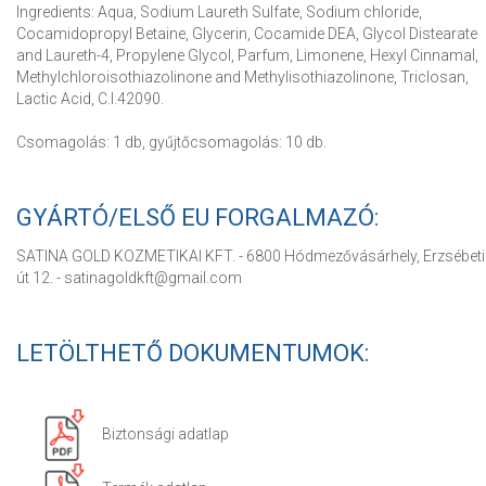
Ingredients: Aqua, Sodium Laureth Sulfate, Sodium chloride,
Cocamidopropyl Betaine, Glycerin, Cocamide DEA, Glycol Distearate
and Laureth-4, Propylene Glycol, Parfum, Limonene, Hexyl Cinnamal,
Methylchloroisothiazolinone and Methylisothiazolinone, Triclosan,
Lactic Acid, C.I.42090.
Csomagolás: 1 db, gyűjtőcsomagolás: 10 db.
GYÁRTÓ/ELSŐ EU FORGALMAZÓ:
SATINA GOLD KOZMETIKAI KFT. - 6800 Hódmezővásárhely, Erzsébeti
út 12. - satinagoldkft@gmail.com
LETÖLTHETŐ DOKUMENTUMOK:
Biztonsági adatlap