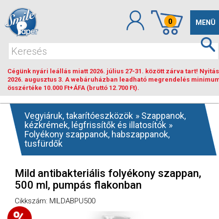
0
Toggle
MENÜ
navigat
Cégünk nyári leállás miatt 2026. július 27-31. között zárva tart! Nyitás
2026. augusztus 3. A webáruházban leadható megrendelés minimu
összértéke 10.000 Ft+ÁFA (bruttó 12.700 Ft).
Vegyiáruk, takarítóeszközök
»
Szappanok,
kézkrémek, légfrissítők és illatosítók
»
Folyékony szappanok, habszappanok,
tusfürdők
Mild antibakteriális folyékony szappan,
500 ml, pumpás flakonban
Cikkszám: MILDABPU500