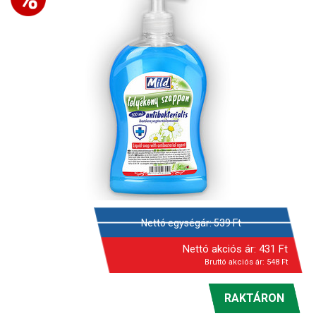
Nettó egységár:
539
Ft
Nettó akciós ár:
431
Ft
Bruttó akciós ár:
548
Ft
RAKTÁRON