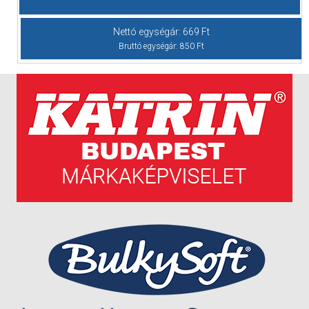
Nettó egységár:
669
Ft
Bruttó egységár:
850
Ft