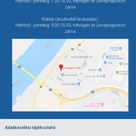
Hétfőtől - péntekig: 7:30-16:00, hétvégén és ünnepnapokon
zárva
Raktár (áruátvétel/árukiadás):
Hétfőtől - péntekig: 9:00-15:00, hétvégén és ünnepnapokon
zárva
Adatkezelési tájékoztató