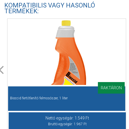
KOMPATIBILIS VAGY HASONLÓ
TERMÉKEK:
RAKTÁRON
Bioccid fertőtlenítő felmosószer, 1 liter
Nettó egységár:
1.549
Ft
Bruttó egységár:
1.967
Ft