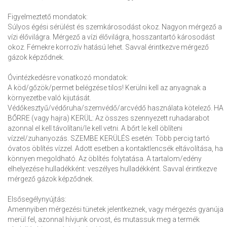
Figyelmeztető mondatok:
Súlyos égési sérülést és szemkárosodást okoz. Nagyon mérgező a
vízi élővilágra. Mérgező a vízi élővilágra, hosszantartó károsodást
okoz. Fémekre korrozív hatású lehet. Savval érintkezve mérgező
gázok képződnek.
Óvintézkedésre vonatkozó mondatok:
A köd/gőzök/permet belégzése tilos! Kerülni kell az anyagnak a
környezetbe való kijutását.
Védőkesztyű/védőruha/szemvédő/arcvédő használata kötelező. HA
BŐRRE (vagy hajra) KERÜL: Az összes szennyezett ruhadarabot
azonnal el kell távolítani/le kell vetni. A bőrt le kell öblíteni
vízzel/zuhanyozás. SZEMBE KERÜLÉS esetén: Több percig tartó
óvatos öblítés vízzel. Adott esetben a kontaktlencsék eltávolítása, ha
könnyen megoldható. Az öblítés folytatása. A tartalom/edény
elhelyezése hulladékként: veszélyes hulladékként. Savval érintkezve
mérgező gázok képződnek.
Elsősegélynyújtás:
Amennyiben mérgezési tünetek jelentkeznek, vagy mérgezés gyanúja
merül fel, azonnal hívjunk orvost, és mutassuk meg a termék