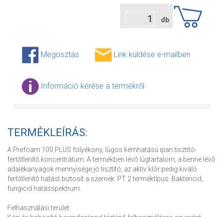
db
Megosztás
Link küldése e-mailben
Információ kérése a termékről
TERMÉKLEÍRÁS:
A Prefoam 100 PLUS folyékony, lúgos kémhatású ipari tisztító-
fertőtlenítő koncentrátum. A termékben lévő lúgtartalom, a benne lévő
adalékanyagok mennyisége jó tisztító, az aktív klór pedig kiváló
fertőtlenítő hatást biztosít a szernek. PT 2 terméktípus. Baktericid,
fungicid hatásspektrum.
Felhasználási terület: