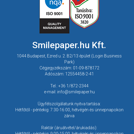
Smilepaper.hu Kft.
1044 Budapest, Ezred u. 2. B2/13 épület (Login Business
Park)
Cégjegyzékszám: 01-09-878172
Adószám: 12554458-2-41
Tel.: +36 1/872-2344
e-mail: info@smilepaper.hu
Ügyfélszolgálatunk nyitva tartása:
Hétfőtől - péntekig: 7:30-16:00, hétvégén és ünnepnapokon
zárva
Raktár (áruátvétel/árukiadás):
Hétfőtől - péntekig: 9:00-15:00, hétvégén és ünnepnapokon