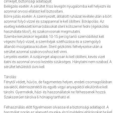
címkéjét, biztonsági adatlapját.
Belégzés esetén: A sérültet friss levegőn nyugalomba kell helyezni és
azonnal orvosi ellátást kell biztosítani.
Bőrre jutás esetén: A szennyezett, átitatott ruházat levétele után a bőrt
azonnal folyó vízzel és szappannal le kell öblíteni. Bőrápolás. Az
esetleg keletkezett kimaródásokat steril kötszerrel fedni (égéskötés
használata tilos!), és szakorvosnak megmutatni.
Szembe kerüléskor legalább 10-15 percig tartó szemöblítést kell
végezni folyó vízzel, a szemhéjak széthúzása és a szemgolyó
állandó mozgatása közben. Steril gézkötés felhelyezése után a
sérültet azonnal szakorvoshoz kell vinni.
Lenyelés esetén: A szájüreget alaposan ki kell öblíteni, kevés vizet
itatni és azonnal orvosi kezelés szükséges. Hánytatni nem szabad. A
sérültet lehűléstől óvni kell.
Tárolás:
Fénytől védett, hűvös, de fagymentes helyen, eredeti csomagolásban
savaktól, élelmiszerektől és egyéb vegyi anyagoktól elkülönítve kell
tárolni. Gyermekek, házi- és haszonállatok ne férhessenek hozzá.
Szakszerűen tárolva 6 hónapig tartható el.
Felhasználás előtt figyelmesen olvassa el a biztonsági adatlapot. A
használat során az alapvető munka- és tűzvédelmi előírásokat be kell