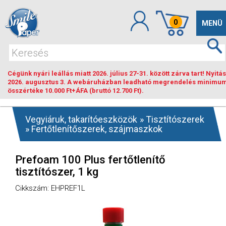
0
Toggle
MENÜ
navigat
Cégünk nyári leállás miatt 2026. július 27-31. között zárva tart! Nyitás
2026. augusztus 3. A webáruházban leadható megrendelés minimu
összértéke 10.000 Ft+ÁFA (bruttó 12.700 Ft).
Vegyiáruk, takarítóeszközök
»
Tisztítószerek
»
Fertőtlenítőszerek, szájmaszkok
Prefoam 100 Plus fertőtlenítő
tisztítószer, 1 kg
Cikkszám: EHPREF1L