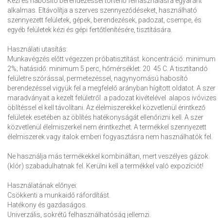
Kézi és habosító berendezéssel történő felhasználásra egyaránt
alkalmas. Eltávolítja a szerves szennyeződéseket, használható
szennyezett felületek, gépek, berendezések, padozat, csempe, és
egyéb felületek kézi és gépi fertőtlenítésére, tisztítására.
Használati utasítás:
Munkavégzés előtt végezzen próbatisztítást. koncentráció: minimum
2%; hatásidő: minimum 5 perc, hőmérséklet: 20  45 C. A tisztítandó
felületre szórással, permetezéssel, nagynyomású habosító
berendezéssel vigyük fel a megfelelő arányban hígított oldatot. A szer
maradványait a kezelt felületről  a padozat kivételével  alapos ivóvizes
öblítéssel el kell távolítani. Az élelmiszerekkel közvetlenül érintkező
felületek esetében az öblítés hatékonyságát ellenőrizni kell. A szer
közvetlenül élelmiszerkel nem érintkezhet. A termékkel szennyezett
élelmiszerek vagy italok emberi fogyasztásra nem használhatók fel.
Ne használja más termékekkel kombináltan, mert veszélyes gázok
(klór) szabadulhatnak fel. Kerülni kell a termékkel való expozíciót!
Használatának előnyei:
Csökkenti a munkaidő ráfordítást.
Hatékony és gazdaságos.
Univerzális, sokrétű felhasználhatóság jellemzi.