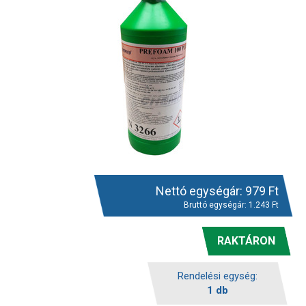
Nettó egységár:
979
Ft
Bruttó egységár:
1.243
Ft
RAKTÁRON
Rendelési egység:
1 db